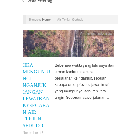
WordPress.org
Browse:
Home
/
Air Terjun Sedudo
Air Terjun
,
Indonesia
JIKA
Beberapa waktu yang lalu saya dan
teman kantor melakukan
MENGUNJU
perjalanan ke nganjuk, sebuah
NGI
kabupaten di provinsi jawa timur
NGANJUK,
yang mempunyai sebutan kota
JANGAN
angin. Sebenarnya perjalanan…
LEWATKAN
KESEGARA
N AIR
TERJUN
SEDUDO
November 18,