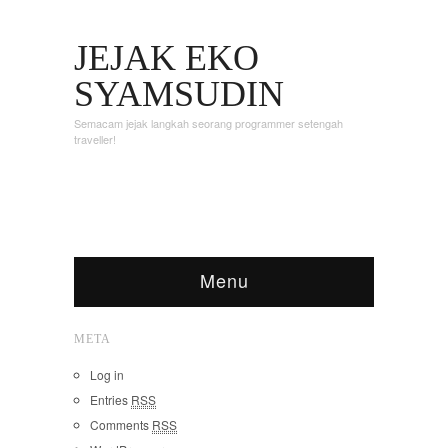
JEJAK EKO
SYAMSUDIN
Semacam jejak langkah seorang programmer setengah
traveller!
Menu
META
Log in
Entries
RSS
Comments
RSS