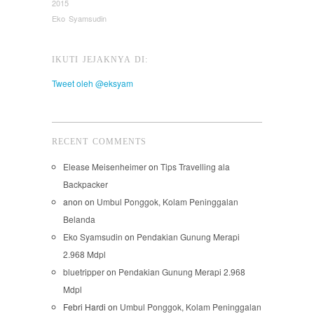
2015
Eko Syamsudin
IKUTI JEJAKNYA DI:
Tweet oleh @eksyam
RECENT COMMENTS
Elease Meisenheimer
on
Tips Travelling ala
Backpacker
anon
on
Umbul Ponggok, Kolam Peninggalan
Belanda
Eko Syamsudin
on
Pendakian Gunung Merapi
2.968 Mdpl
bluetripper
on
Pendakian Gunung Merapi 2.968
Mdpl
Febri Hardi
on
Umbul Ponggok, Kolam Peninggalan