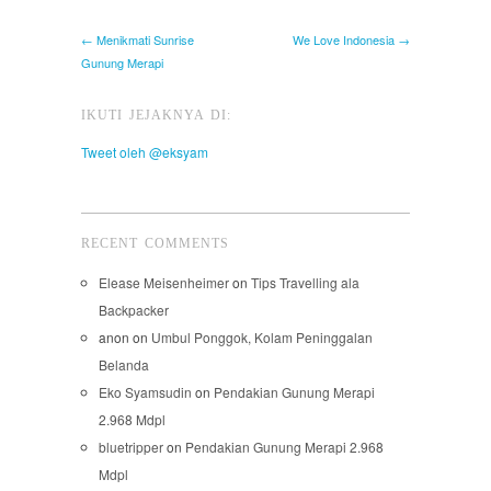
← Menikmati Sunrise
We Love Indonesia →
Gunung Merapi
IKUTI JEJAKNYA DI:
Tweet oleh @eksyam
RECENT COMMENTS
Elease Meisenheimer
on
Tips Travelling ala
Backpacker
anon
on
Umbul Ponggok, Kolam Peninggalan
Belanda
Eko Syamsudin
on
Pendakian Gunung Merapi
2.968 Mdpl
bluetripper
on
Pendakian Gunung Merapi 2.968
Mdpl