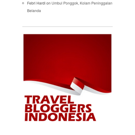
Febri Hardi
on
Umbul Ponggok, Kolam Peninggalan
Belanda