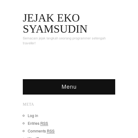
JEJAK EKO
SYAMSUDIN
Semacam jejak langkah seorang programmer setengah
traveller!
Menu
META
Log in
Entries
RSS
Comments
RSS