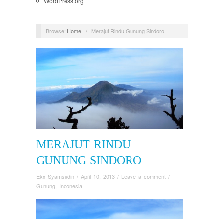
WordPress.org
Browse:
Home
/
Merajut Rindu Gunung Sindoro
MERAJUT RINDU
GUNUNG SINDORO
Eko Syamsudin
/
April 10, 2013
/
Leave a comment
/
Gunung
,
Indonesia