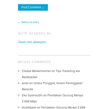
← Return to entry
IKUTI JEJAKNYA DI:
Tweet oleh @eksyam
RECENT COMMENTS
Elease Meisenheimer
on
Tips Travelling ala
Backpacker
anon
on
Umbul Ponggok, Kolam Peninggalan
Belanda
Eko Syamsudin
on
Pendakian Gunung Merapi
2.968 Mdpl
bluetripper
on
Pendakian Gunung Merapi 2.968