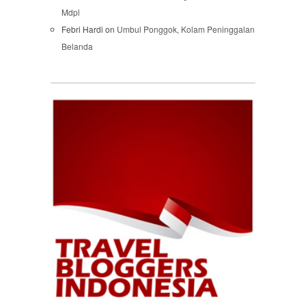
Mdpl
Febri Hardi
on
Umbul Ponggok, Kolam Peninggalan
Belanda