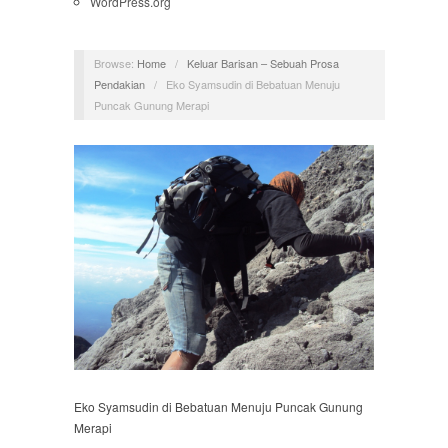
WordPress.org
Browse:
Home
/
Keluar Barisan – Sebuah Prosa
Pendakian
/
Eko Syamsudin di Bebatuan Menuju
Puncak Gunung Merapi
Eko Syamsudin di Bebatuan Menuju Puncak Gunung
Merapi