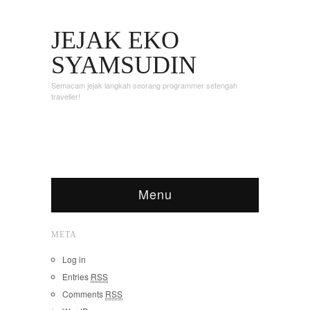
JEJAK EKO
SYAMSUDIN
Semacam jejak langkah seorang programmer setengah
traveller!
Menu
META
Log in
Entries
RSS
Comments
RSS